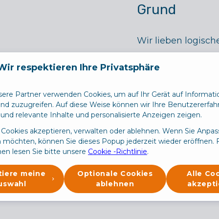
Grund
Wir lieben logisc
tief in ein Problem 
Wir respektieren Ihre Privatsphäre
verstehen, was dah
Team dafür, dass 
sere Partner verwenden Cookies, um auf Ihr Gerät auf Informat
und zuzugreifen. Auf diese Weise können wir Ihre Benutzererfa
Prozesse einfach, e
und relevante Inhalte und personalisierte Anzeigen zeigen.
bleiben.
 Cookies akzeptieren, verwalten oder ablehnen. Wenn Sie Anpa
möchten, können Sie dieses Popup jederzeit wieder eröffnen. F
en lesen Sie bitte unsere
Cookie -Richtlinie
.
tiere meine
Optionale Cookies
Alle Co
nd lernen
uswahl
ablehnen
akzepti