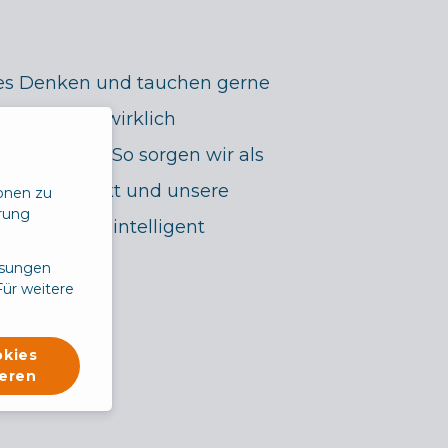
hes Denken und tauchen gerne
ein, bis wir wirklich
intersteckt. So sorgen wir als
unser Produkt und unsere
ionen zu
hrung
ffizient und intelligent
ssungen
ür weitere
okies
eren