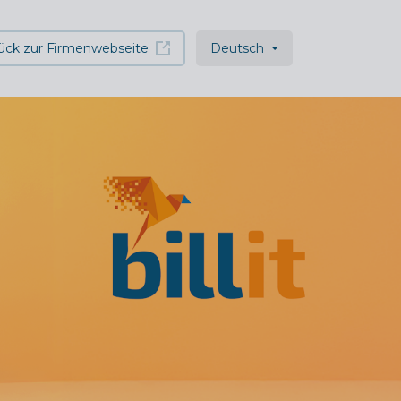
ück zur Firmenwebseite
Deutsch