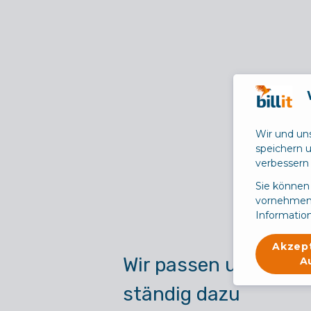
Wir und un
speichern 
verbessern 
Sie können
vornehmen 
Information
Akzep
Wir passen uns an u
A
ständig dazu