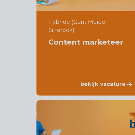
Hybride (Gent Muide-
Sifferdok)
Content marketeer
bekijk vacature