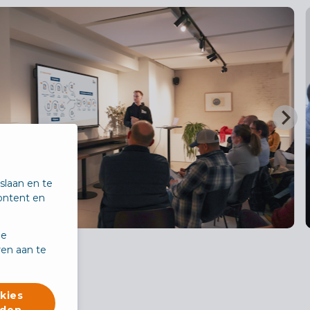
slaan en te
ontent en
de
en aan te
kies
rden