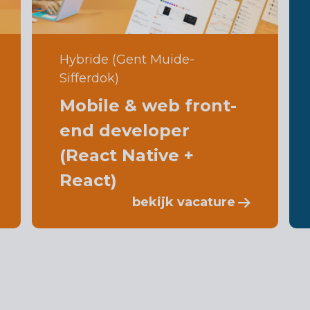
Hybride (Gent Muide-
Sifferdok)
Mobile & web front-
end developer
(React Native +
React)
bekijk vacature