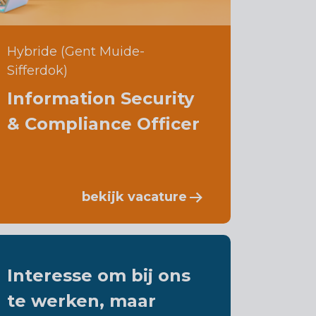
Hybride (Gent Muide-
Sifferdok)
Information Security
& Compliance Officer
bekijk vacature
Interesse om bij ons
te werken, maar