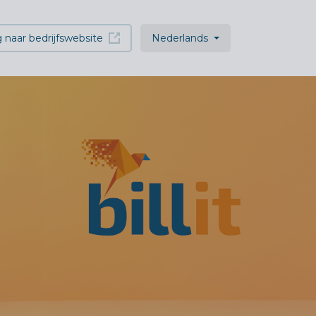
 naar bedrijfswebsite
Nederlands