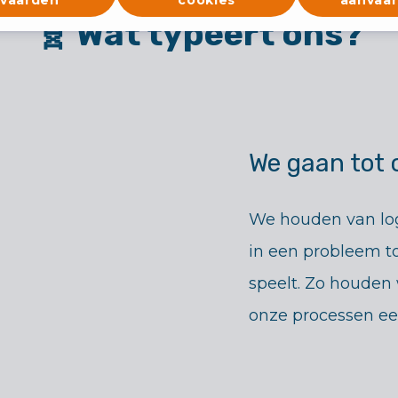
🧬 Wat typeert ons?
We gaan tot 
We houden van lo
in een probleem to
speelt. Zo houden
onze processen een